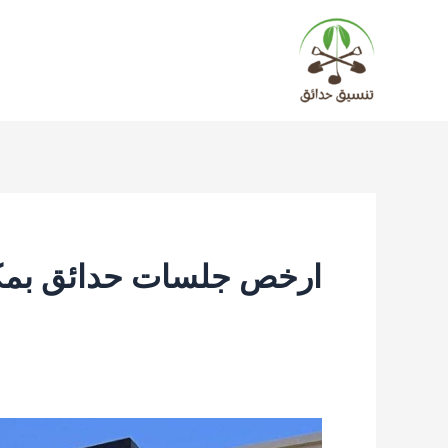
خطي
لى
لمحتوى
ارخص جلسات حدائق بمك