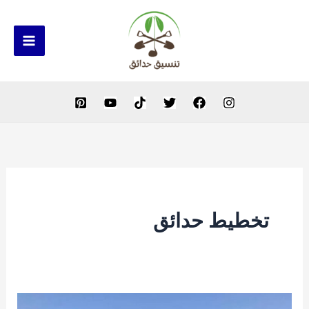
خطي
لى
لمحتوى
تخطيط حدائق