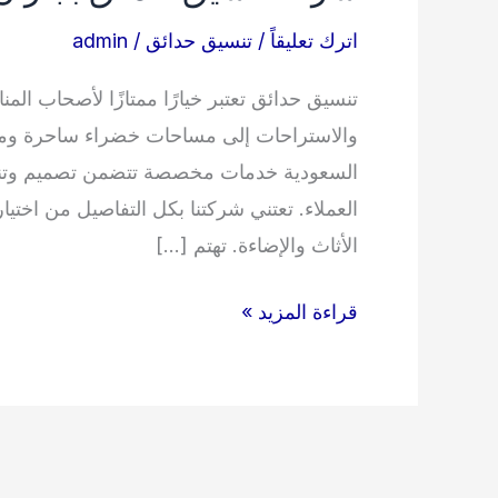
اترك تعليقاً
/
تنسيق حدائق
/
admin
تنسيق حدائق تعتبر خيارًا ممتازًا لأصحاب ال
والاستراحات إلى مساحات خضراء ساحرة ومري
السعودية خدمات مخصصة تتضمن تصميم وتنسيق 
العملاء. تعتني شركتنا بكل التفاصيل من اختيا
الأثاث والإضاءة. تهتم […]
شركة
قراءة المزيد »
تنسيق
حدائق
بجازان
0510731907