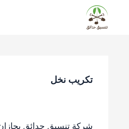
خطي
لى
لمحتوى
تكريب نخل
شركة تنسيق حدائق بجازان 510731907