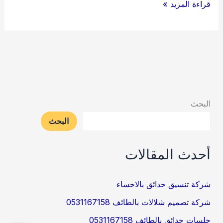
شركة
قراءة المزيد »
تركيب
أنظمة
الضباب
والرذاذ
بالرياض
0538263919
البحث
البحث
أحدث المقالات
شركة تنسيق حدائق بالاحساء
شركة تصميم شلالات بالطائف 0531167158
جلسات حدائق بالطائف 0531167158