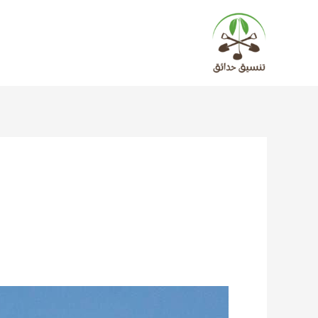
خطي
لى
لمحتوى