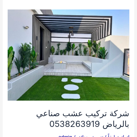
شركة تركيب عشب صناعي
بالرياض 0538263919
اترك تعليقاً
/
تنسيق حدائق
/
admin