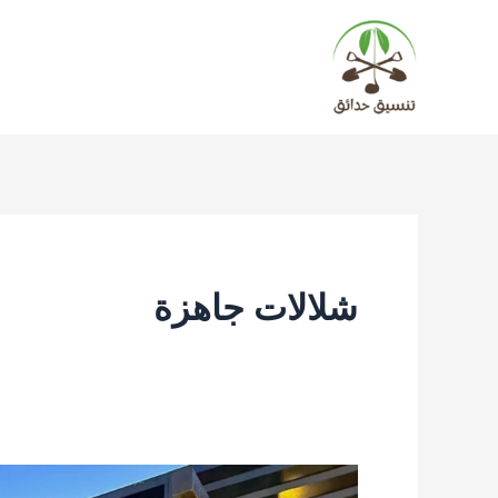
خطي
لى
لمحتوى
شلالات جاهزة