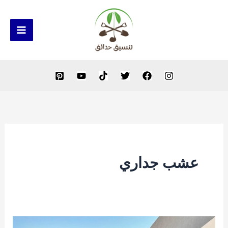
خطي
لى
لمحتوى
عشب جداري