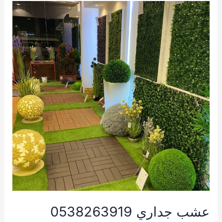
بالدمام
0562674319
عشب جداري 0538263919