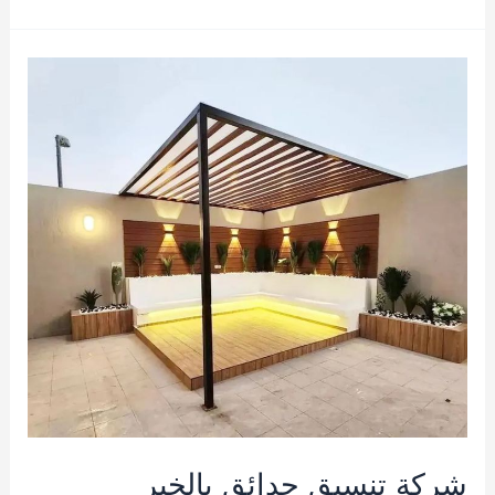
تنسيق
حدائق
بالجبيل
0562674319
شركة تنسيق حدائق بالخبر