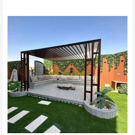
تركيب
عشب
جدارى
بالرياض
0538263919