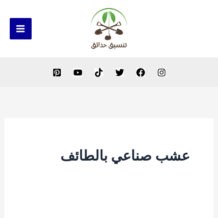
خطي
لى
لمحتوى
عشب صناعي بالطائف