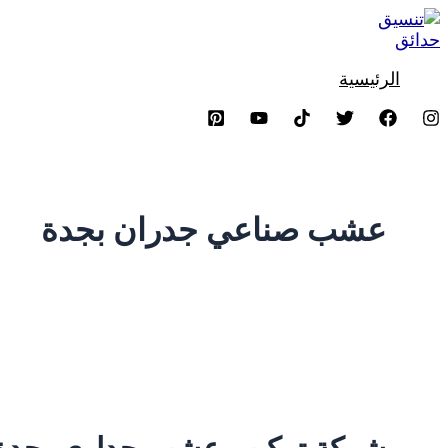
تخطي
إلى
المحتوى
الرئيسية
عشب صناعي جدران بجدة
شركة تركيب عشب جدارى بجدة 538263919