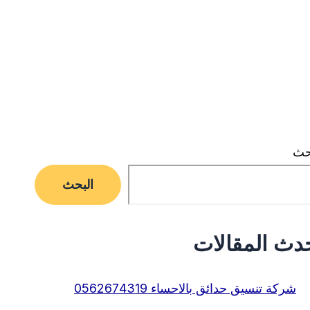
حث
البحث
دث المقالات
شركة تنسيق حدائق بالاحساء 0562674319