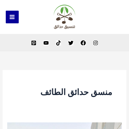
خطي
لى
لمحتوى
منسق حدائق الطائف